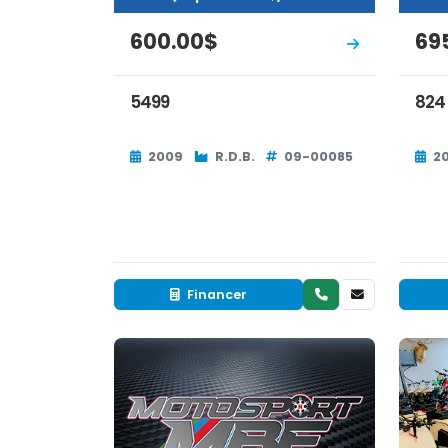
600.00$
69
5499
824
2009
R.D.B.
09-00085
2
Financer
Neuf
EN INVENTAIRE
RÉS