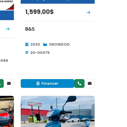
1,599.00$
B&S
2020
SNOWDOD
20-00475
0096
Financer
Neuf
EN INVENTAIRE