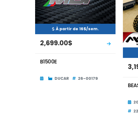
À partir de 16$/sem.
2,699.00$
B1500E
3,
DUCAR
26-00179
BEA
2
2