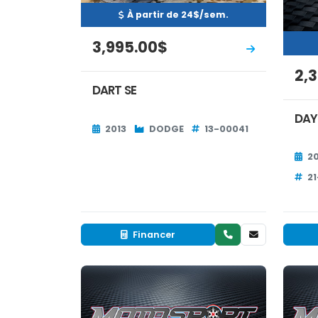
À partir de 24$/sem.
3,995.00$
2,
DART SE
DA
2013
DODGE
13-00041
20
2
Financer
Neuf
RÉSERVÉ
RÉS