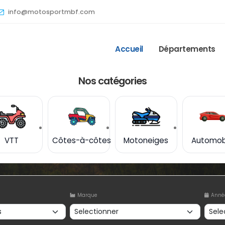
info@motosportmbf.com
Accueil
Départements
Nos catégories
VTT
Côtes-à-côtes
Motoneiges
Automob
Marque
Anné