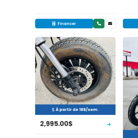
Financer
Occasion
EN INVENTAIRE
EN 
À partir de 18$/sem.
2,995.00$