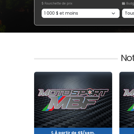
Fourchette de prix
Budg
No
Occasion
EN INVENTAIRE
EN 
À partir de 4$/sem.