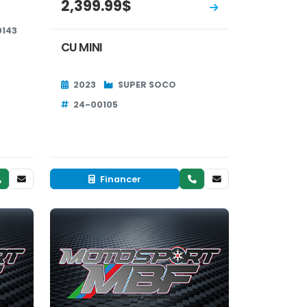
2,399.99$
0143
CU MINI
2023
SUPER SOCO
24-00105
Financer
Neuf
EN INVENTAIRE