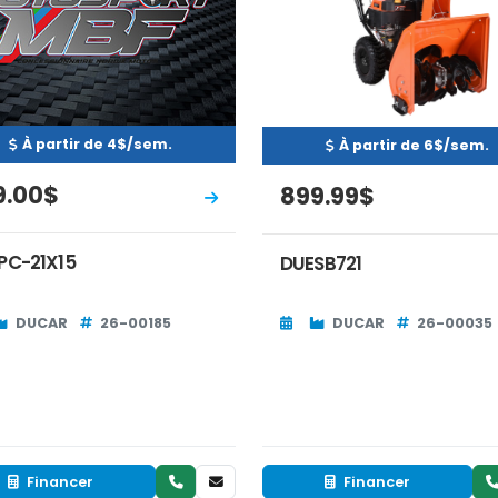
À partir de 4$/sem.
À partir de 6$/sem.
9.00$
899.99$
PC-21X15
DUESB721
DUCAR
26-00185
DUCAR
26-00035
Financer
Financer