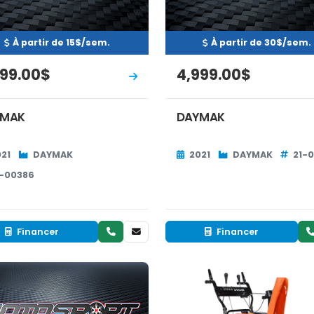
À partir de 15$/sem.
À partir de 30$/sem.
399.00$
4,999.00$
YMAK
DAYMAK
21
DAYMAK
2021
DAYMAK
21-
1-00386
Financer
Financer
Neuf
Neuf
ERVÉ
RÉSERVÉ