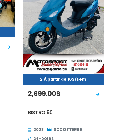
À partir de 16$/sem.
2,699.00$
BISTRO 50
2023
SCOOTTERRE
24-00192