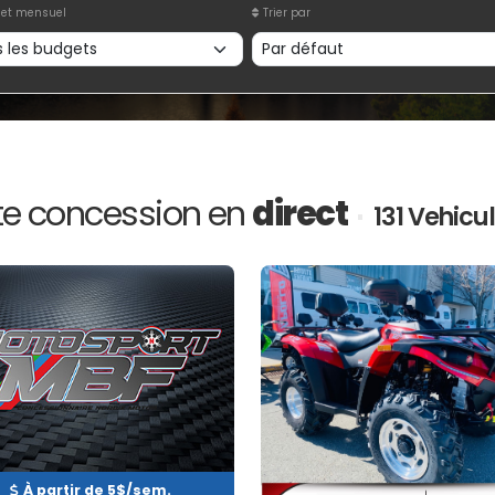
et mensuel
Trier par
te concession en
direct
131 Vehicu
Occasion
Neuf
INVENTAIRE
EN INVENTAIRE
À partir de 5$/sem.