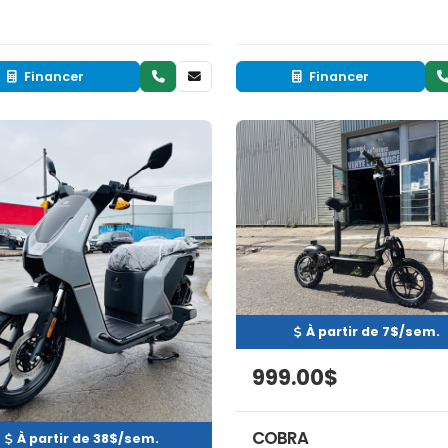
Financer
Financer
Neuf
Neuf
INVENTAIRE
EN INVENTAIRE
À partir de 7$/sem.
999.00$
COBRA
À partir de 38$/sem.