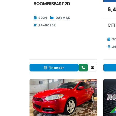
BOOMERBEAST 2D
6,
2024
DAYMAK
CITI
24-00257
2
2
Financer
Occasion
RÉSERVÉ
EN 