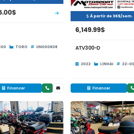
5.00$
À partir de 36$/sem.
6,149.99$
ATV300-D
000
TORO
UN000808
2022
LINHAI
22-0
Financer
Financer
Occasion
Occasion
ERVÉ
EN INVENTAIRE