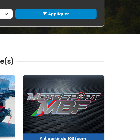
Appliquer
le(s)
Neuf
EN INVENTAIRE
À partir de 10$/sem.