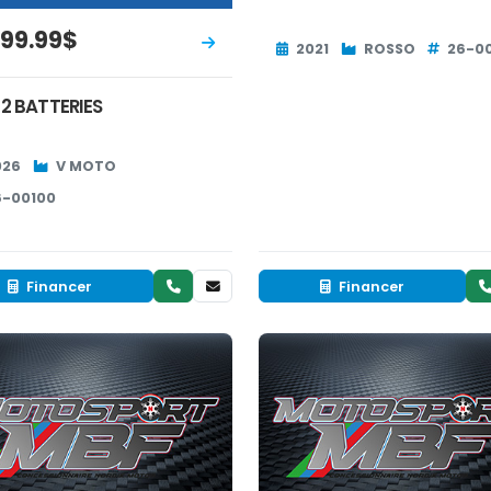
499.99$
2021
ROSSO
26-0
 2 BATTERIES
026
V MOTO
6-00100
Financer
Financer
Neuf
Neuf
INVENTAIRE
EN INVENTAIRE