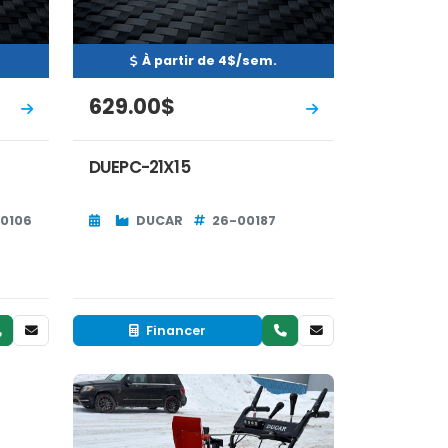
À partir de 4$/sem.
629.00$
DUEPC-21X15
00106
DUCAR
26-00187
Financer
Neuf
EN INVENTAIRE