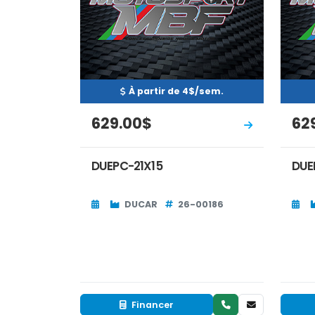
À partir de 4$/sem.
629.00$
62
DUEPC-21X15
DUE
DUCAR
26-00186
Financer