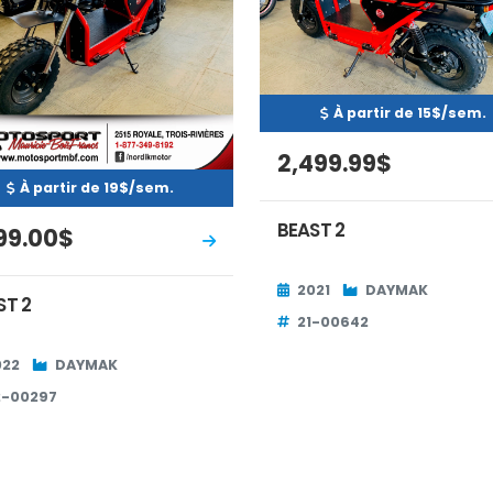
À partir de 15$/sem.
2,499.99$
À partir de 19$/sem.
BEAST 2
199.00$
2021
DAYMAK
ST 2
21-00642
022
DAYMAK
2-00297