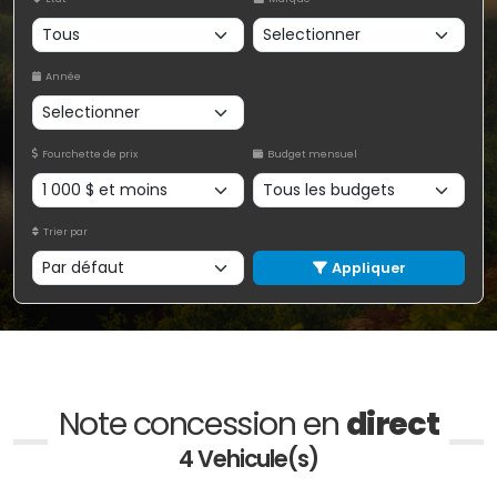
Année
Fourchette de prix
Budget mensuel
Trier par
Appliquer
Note concession en
direct
4 Vehicule(s)