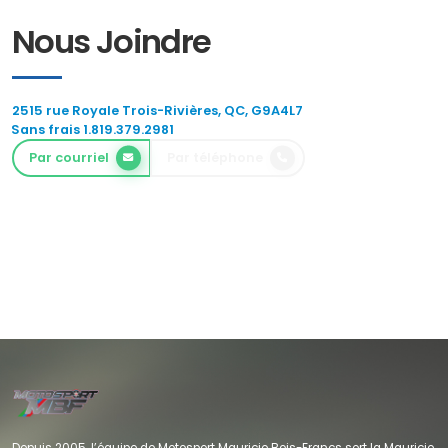
Nous Joindre
2515 rue Royale Trois-Rivières, QC, G9A4L7
Sans frais 1.819.379.2981
Par courriel
Par téléphone