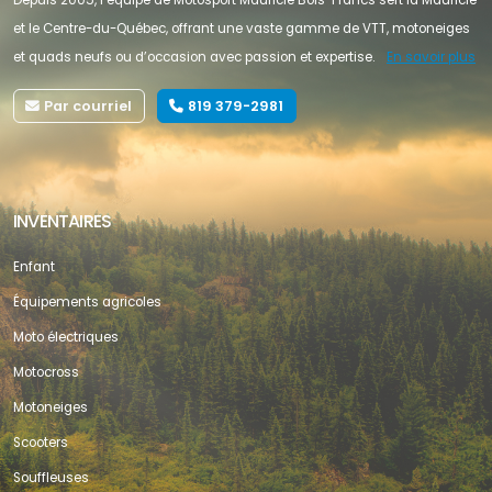
Depuis 2005, l’équipe de Motosport Mauricie Bois-Francs sert la Mauricie
et le Centre-du-Québec, offrant une vaste gamme de VTT, motoneiges
et quads neufs ou d’occasion avec passion et expertise.
En savoir plus
Par courriel
819 379-2981
INVENTAIRES
Enfant
Équipements agricoles
Moto électriques
Motocross
Motoneiges
Scooters
Souffleuses