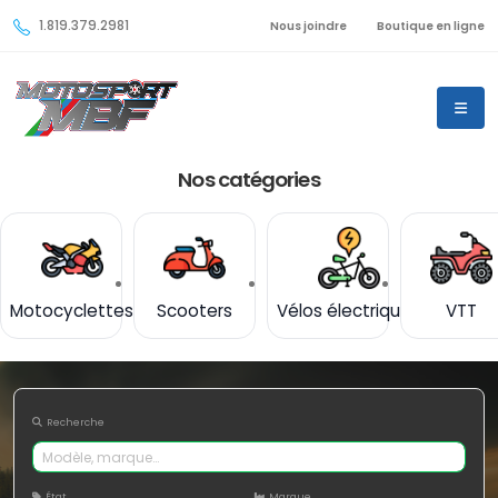
1.819.379.2981
Nous joindre
Boutique en ligne
Nos catégories
Motocyclettes
Scooters
Vélos électriques
VTT
Recherche
État
Marque