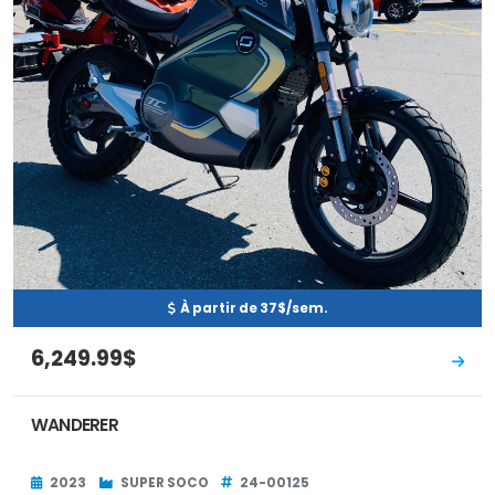
À partir de 37$/sem.
6,249.99$
WANDERER
2023
SUPER SOCO
24-00125