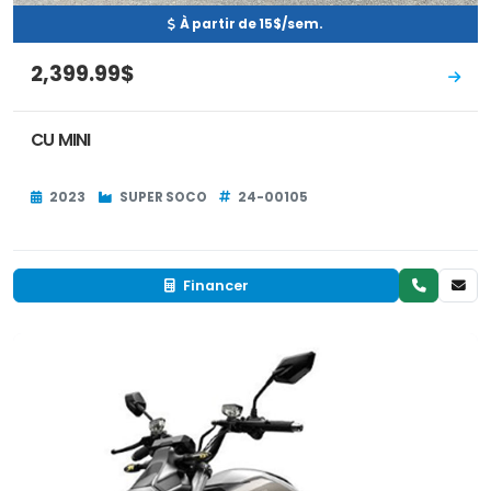
À partir de 15$/sem.
2,399.99$
CU MINI
2023
SUPER SOCO
24-00105
Financer
Neuf
EN INVENTAIRE