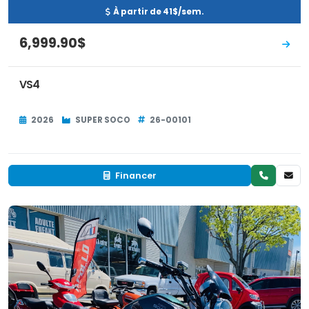
À partir de 41$/sem.
6,999.90$
VS4
2026
SUPER SOCO
26-00101
Financer
Neuf
EN INVENTAIRE