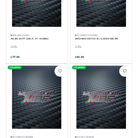
MM800-210-001 ·
P115000371100000 ·
2W,4W SHIFT CABLE - 51''-NK800U
2WD/4WD SWITCH BLIZZARD 500-700
11 inv.
11 inv.
77.95
69.95
Disponible
Disponible
P311001371400000 ·
37320-178-0000 ·