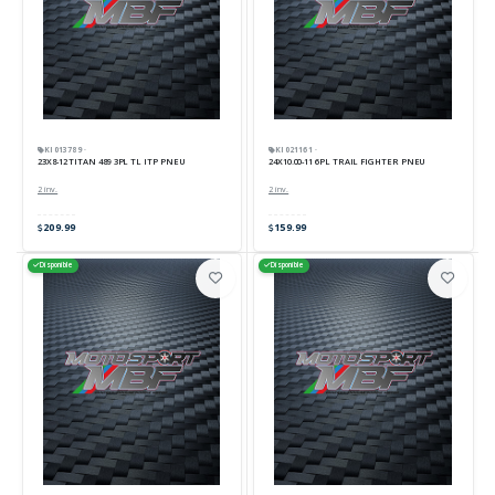
KI013789 ·
KI021161 ·
23X8-12 TITAN 489 3PL TL ITP PNEU
24X10.00-11 6PL TRAIL FIGHTER PNEU
2 inv.
2 inv.
209.99
159.99
Disponible
Disponible