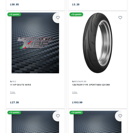
30.95
3.20
Disponible
Disponible
102 ·
MO94-8188 ·
11 HP CHUTE WIRE
120/70ZR17 FR SPORTMAX Q3 58W
5 inv.
2 inv.
27.30
193.99
Disponible
Disponible