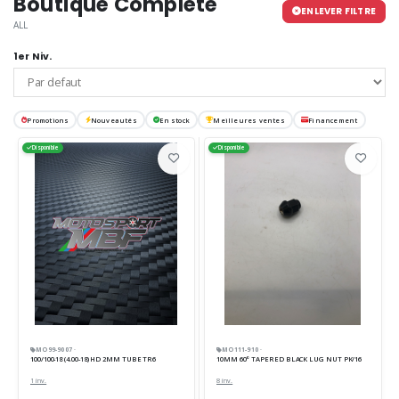
Boutique Complète
ENLEVER FILTRE
ALL
1er Niv.
Promotions
Nouveautés
En stock
Meilleures ventes
Financement
Disponible
Disponible
MO99-9007 ·
MO111-910 ·
100/100-18 (4.00-18) HD 2MM TUBE TR6
10MM 60° TAPERED BLACK LUG NUT PK/16
1 inv.
8 inv.