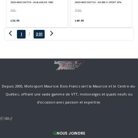
2WD/4WD SWITCH - AVALANCHE 1000
2WD/4WD SWITCH - NK 800 U SPORT EPA
4 inv.
15 inv.
34.95
49.95
1
201
/
Depuis 2005, Motosport Mauricie Bois-Francs sert la Mauricie et le Centre-du-
Québec, offrant une vaste gamme de VTT, motoneiges et quads neufs ou
d'occasion avec passion et expertise.
NOUS JOINDRE