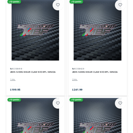
Disponible
Disponible
KI356416 ·
KI356420 ·
26X9-12 K592 BEAR CLAW EVO 6PL KENDA
26X9-14 K592 BEAR CLAW EVO 6PL KENDA
1 inv.
2 inv.
199.95
241.99
Disponible
Disponible