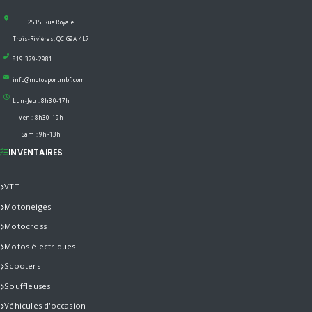
2515 Rue Royale
Trois-Rivières, QC G9A 4L7
819 379-2981
info@motosportmbf.com
Lun-Jeu : 8h30-17h
Ven : 8h30-19h
Sam : 9h-13h
INVENTAIRES
VTT
Motoneiges
Motocross
Motos électriques
Scooters
Souffleuses
Véhicules d'occasion