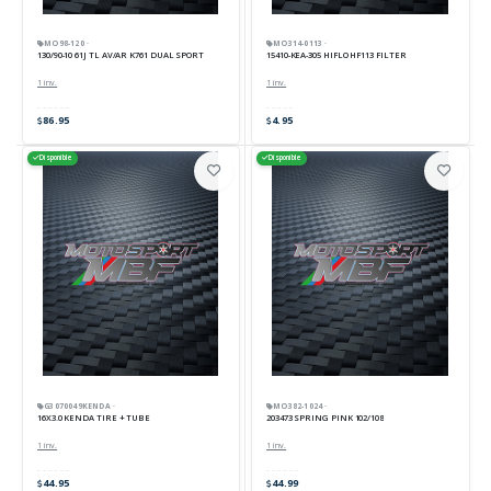
MO98-120 ·
MO314-0113 ·
130/90-10 61J TL AV/AR K761 DUAL SPORT
15410-KEA-305 HIFLO HF113 FILTER
1 inv.
1 inv.
86.95
4.95
Disponible
Disponible
G3070049KENDA ·
MO382-1024 ·
16X3.0 KENDA TIRE + TUBE
203473 SPRING PINK 102/108
1 inv.
1 inv.
44.95
44.99