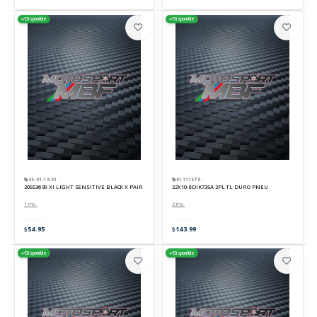
Disponible
Disponible
45-01-18-01 ·
KI111578 ·
205536 89 XI LIGHT SENSITIVE BLACK X PAIR
22X10-8 DIK735A 2PL TL DURO PNEU
1 inv.
2 inv.
54.95
143.99
Disponible
Disponible