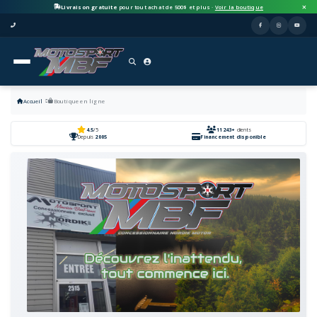
Livraison gratuite
pour tout achat de 500$ et plus ·
Voir la boutique
Accueil
Boutique en ligne
4.5
/5
11243+
clients
Depuis
2005
Financement disponible