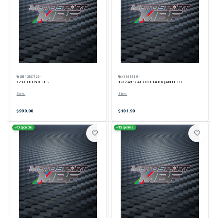
GB125ST20 ·
KI015519 ·
125CC CHENILLES
12X7 4/137 4+3 DELTA BK JANTE ITP
3 inv.
1 inv.
999.00
101.99
Disponible
Disponible