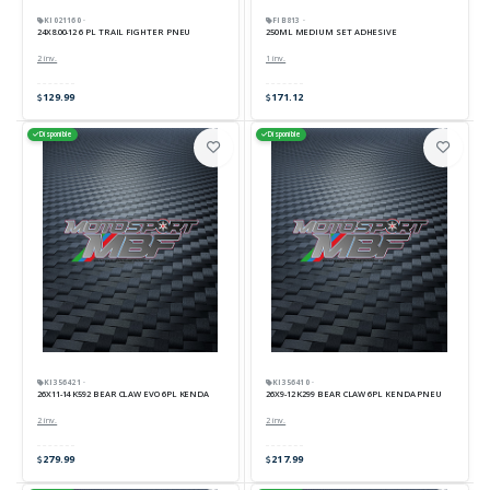
KI021160 ·
FIB813 ·
24X8.00-12 6 PL TRAIL FIGHTER PNEU
250ML MEDIUM SET ADHESIVE
2 inv.
1 inv.
129.99
171.12
Disponible
Disponible
KI356421 ·
KI356410 ·
26X11-14 K592 BEAR CLAW EVO 6PL KENDA
26X9-12 K299 BEAR CLAW 6PL KENDA PNEU
2 inv.
2 inv.
279.99
217.99