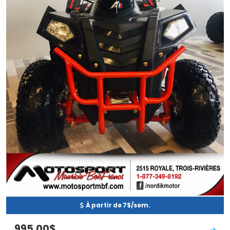
À partir de 7$/sem.
995.00$