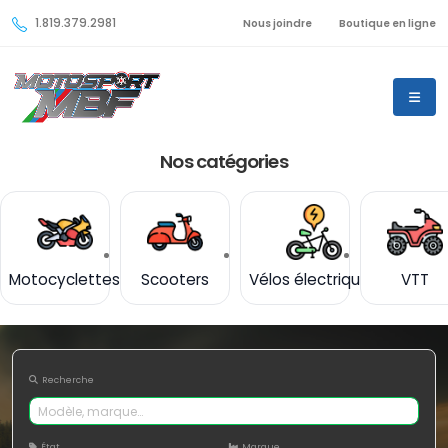
1.819.379.2981
Nous joindre
Boutique en ligne
Nos catégories
Motocyclettes
Scooters
Vélos électriques
VTT
Recherche
État
Marque