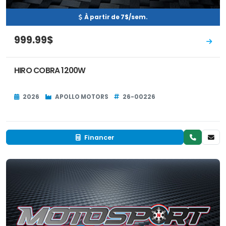
À partir de 7$/sem.
999.99$
HIRO COBRA 1200W
2026
APOLLO MOTORS
26-00226
Financer
Neuf
EN INVENTAIRE