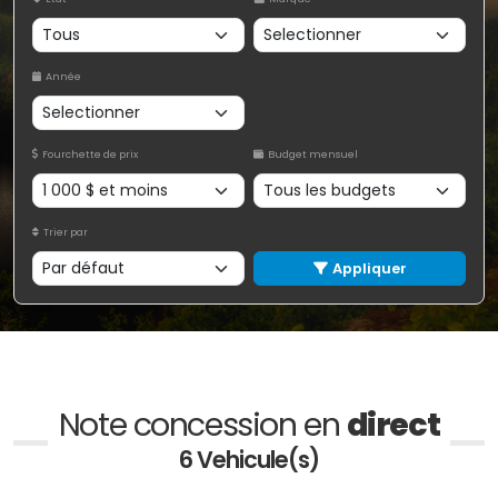
Année
Fourchette de prix
Budget mensuel
Trier par
Appliquer
Note concession en
direct
6 Vehicule(s)