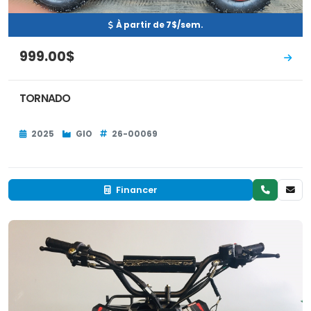
À partir de 7$/sem.
999.00$
TORNADO
2025
GIO
26-00069
Financer
Occasion
EN INVENTAIRE