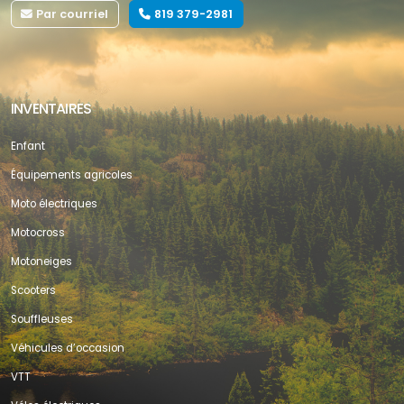
Par courriel
819 379-2981
INVENTAIRES
Enfant
Équipements agricoles
Moto électriques
Motocross
Motoneiges
Scooters
Souffleuses
Véhicules d’occasion
VTT