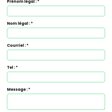
Prénom légal : *
Nom légal : *
Courriel : *
Tel : *
Message : *