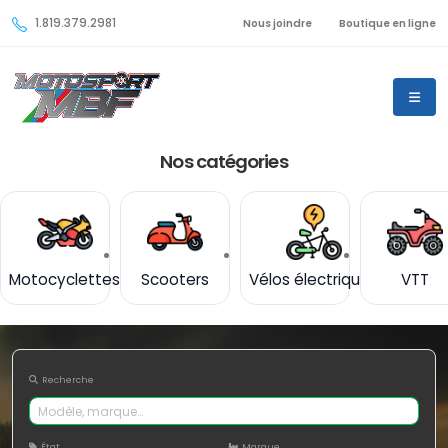
1.819.379.2981
Nous joindre
Boutique en ligne
Nos catégories
Motocyclettes
Scooters
Vélos électriques
VTT
Recherche
État
Marque