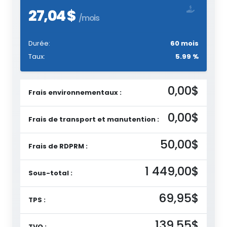
27,04 $
/mois
Durée:
60 mois
Taux:
5.99 %
0,00$
Frais environnementaux :
0,00$
Frais de transport et manutention :
50,00$
Frais de RDPRM :
1 449,00$
Sous-total :
69,95$
TPS :
139,55$
TVQ :