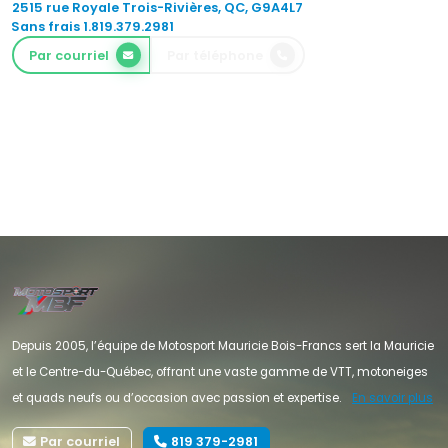
2515 rue Royale Trois-Rivières, QC, G9A4L7
Sans frais 1.819.379.2981
Par courriel
Par téléphone
Depuis 2005, l’équipe de Motosport Mauricie Bois-Francs sert la Mauricie
et le Centre-du-Québec, offrant une vaste gamme de VTT, motoneiges
et quads neufs ou d’occasion avec passion et expertise.
En savoir plus
Par courriel
819 379-2981