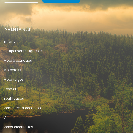
INVENTAIRES
Enfant
Équipements agricoles
Moto électriques
Motocross
Motoneiges
Scooters
Souffleuses
Véhicules d’occasion
VTT
Vélos électriques