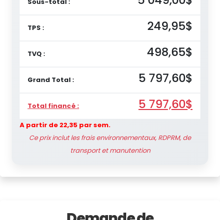
Sous-total :
249,95$
TPS :
498,65$
TVQ :
5 797,60$
Grand Total :
5 797,60$
Total financé :
A partir de 22,35 par sem.
Ce prix inclut les frais environnementaux, RDPRM, de
transport et manutention
Demande de