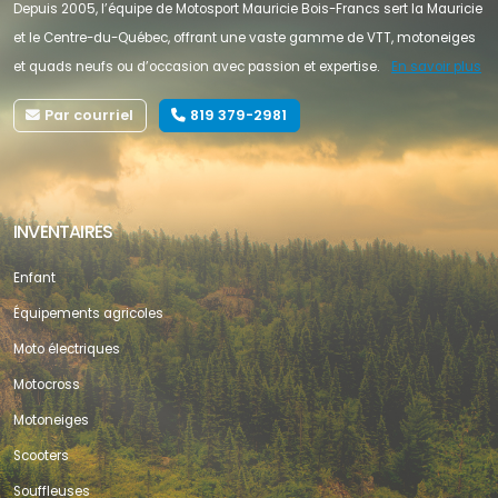
Depuis 2005, l’équipe de Motosport Mauricie Bois-Francs sert la Mauricie
et le Centre-du-Québec, offrant une vaste gamme de VTT, motoneiges
et quads neufs ou d’occasion avec passion et expertise.
En savoir plus
Par courriel
819 379-2981
INVENTAIRES
Enfant
Équipements agricoles
Moto électriques
Motocross
Motoneiges
Scooters
Souffleuses