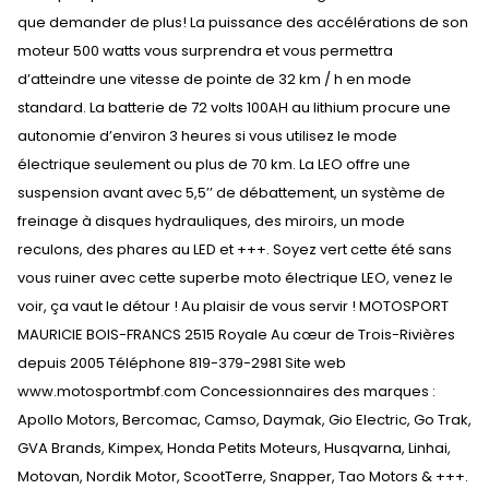
que demander de plus! La puissance des accélérations de son
moteur 500 watts vous surprendra et vous permettra
d’atteindre une vitesse de pointe de 32 km / h en mode
standard. La batterie de 72 volts 100AH au lithium procure une
autonomie d’environ 3 heures si vous utilisez le mode
électrique seulement ou plus de 70 km. La LEO offre une
suspension avant avec 5,5’’ de débattement, un système de
freinage à disques hydrauliques, des miroirs, un mode
reculons, des phares au LED et +++. Soyez vert cette été sans
vous ruiner avec cette superbe moto électrique LEO, venez le
voir, ça vaut le détour ! Au plaisir de vous servir ! MOTOSPORT
MAURICIE BOIS-FRANCS 2515 Royale Au cœur de Trois-Rivières
depuis 2005 Téléphone 819-379-2981 Site web
www.motosportmbf.com Concessionnaires des marques :
Apollo Motors, Bercomac, Camso, Daymak, Gio Electric, Go Trak,
GVA Brands, Kimpex, Honda Petits Moteurs, Husqvarna, Linhai,
Motovan, Nordik Motor, ScootTerre, Snapper, Tao Motors & +++.