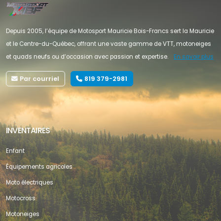
Depuis 2005, l’équipe de Motosport Mauricie Bois-Francs sert la Mauricie
et le Centre-du-Québec, offrant une vaste gamme de VTT, motoneiges
et quads neufs ou d’occasion avec passion et expertise.
En savoir plus
Par courriel
819 379-2981
INVENTAIRES
Enfant
Équipements agricoles
Moto électriques
Motocross
Motoneiges