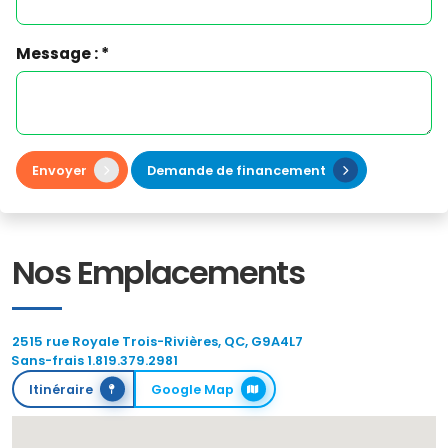
Message : *
Envoyer
Demande de financement
Nos Emplacements
2515 rue Royale Trois-Rivières, QC, G9A4L7
Sans-frais 1.819.379.2981
Itinéraire
Google Map