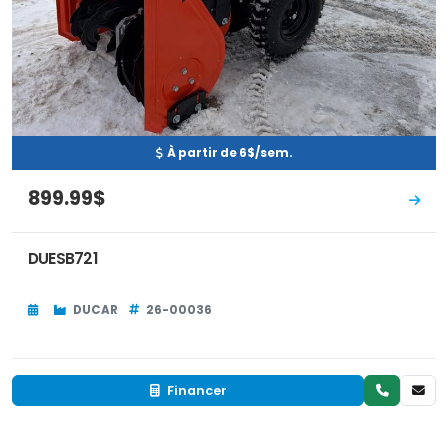
À partir de 6$/sem.
899.99$
DUESB721
DUCAR
26-00036
Financer