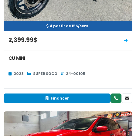
À partir de 15$/sem.
2,399.99$
CU MINI
2023
SUPER SOCO
24-00105
Financer
Occasion
RÉSERVÉ