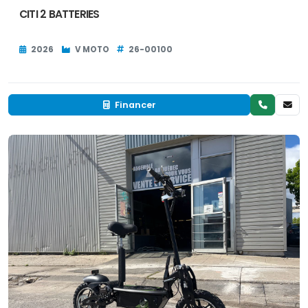
CITI 2 BATTERIES
2026
V MOTO
26-00100
Financer
Neuf
EN INVENTAIRE