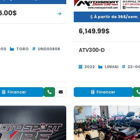
5.00$
À partir de 36$/sem.
6,149.99$
ATV300-D
000
TORO
UN000808
2022
LINHAI
22-0
Financer
Financer
Neuf
Occasion
INVENTAIRE
RÉSERVÉ