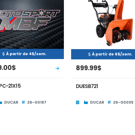
À partir de 4$/sem.
À partir de 6$/sem.
9.00$
899.99$
PC-21X15
DUESB721
DUCAR
26-00187
DUCAR
26-00035