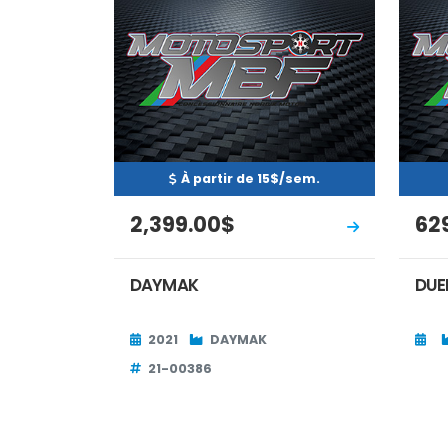
À partir de 15$/sem.
2,399.00$
62
DAYMAK
DUE
2021
DAYMAK
21-00386