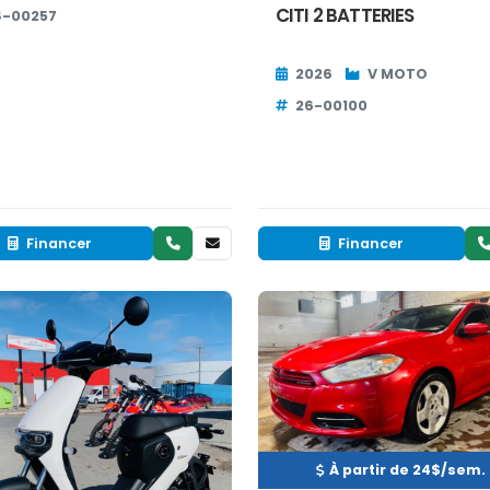
CITI 2 BATTERIES
4-00257
2026
V MOTO
26-00100
Financer
Financer
Neuf
Occasion
INVENTAIRE
RÉSERVÉ
À partir de 24$/sem.