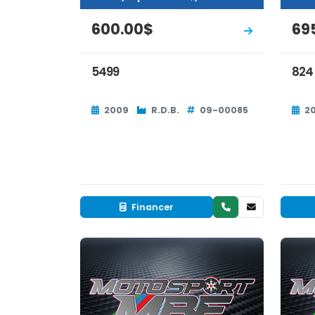
600.00$
69
5499
824
2009
R.D.B.
09-00085
2
Financer
Neuf
EN INVENTAIRE
EN 