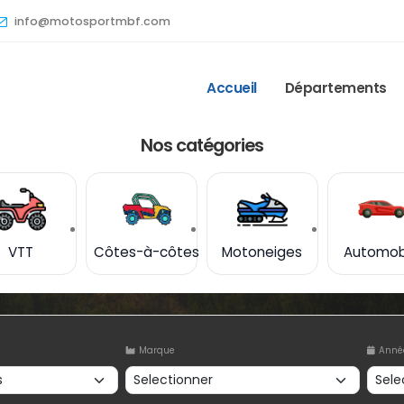
info@motosportmbf.com
Accueil
Départements
Nos catégories
VTT
Côtes-à-côtes
Motoneiges
Automob
Marque
Anné