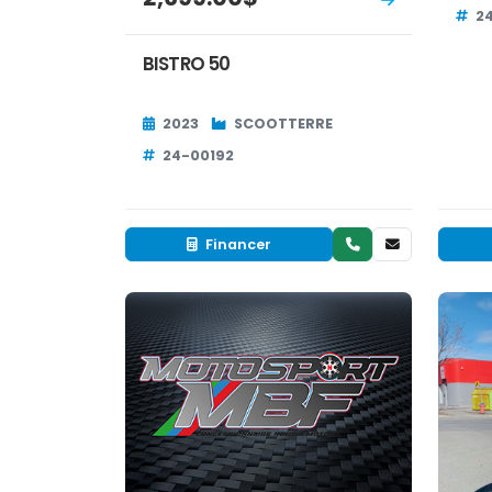
2
BISTRO 50
2023
SCOOTTERRE
24-00192
Financer
Neuf
EN INVENTAIRE
EN 