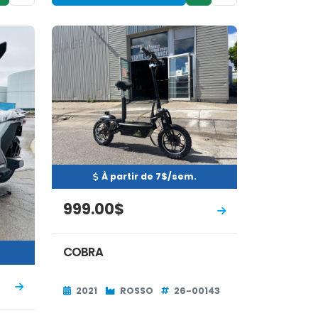
Neuf
EN INVENTAIRE
À partir de 7$/sem.
999.00$
COBRA
2021
ROSSO
26-00143