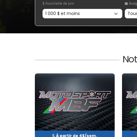
Fourchette de prix
Budg
Not
Occasion
EN INVENTAIRE
EN 
À partir de 4$/sem.