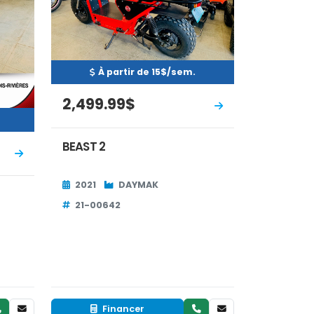
À partir de 15$/sem.
2,499.99$
BEAST 2
2021
DAYMAK
21-00642
Financer