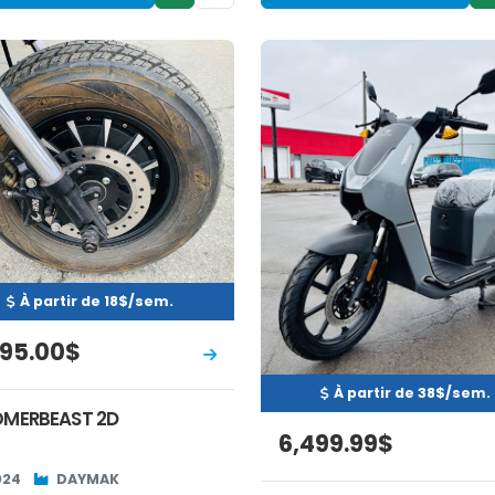
Occasion
Neuf
INVENTAIRE
EN INVENTAIRE
À partir de 18$/sem.
995.00$
À partir de 38$/sem.
MERBEAST 2D
6,499.99$
024
DAYMAK