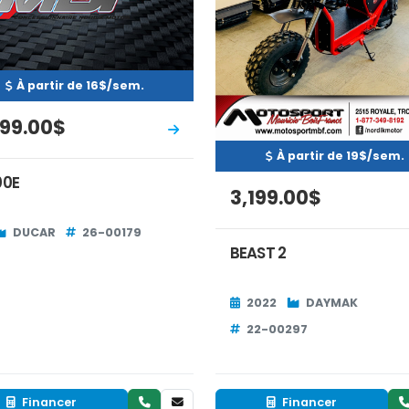
À partir de 16$/sem.
699.00$
À partir de 19$/sem.
00E
3,199.00$
DUCAR
26-00179
BEAST 2
2022
DAYMAK
22-00297
Financer
Financer