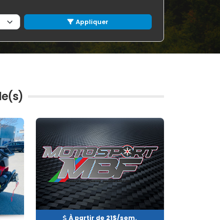
Appliquer
le(s)
Neuf
EN INVENTAIRE
À partir de 21$/sem.