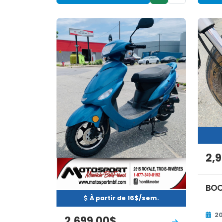
Neuf
EN INVENTAIRE
EN 
2,
BOO
À partir de 16$/sem.
2
2,699.00$