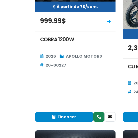
À partir de 7$/sem.
999.99$
COBRA 1200W
2,
2026
APOLLO MOTORS
26-00227
CU 
2
2
Financer
Neuf
EN INVENTAIRE
EN 