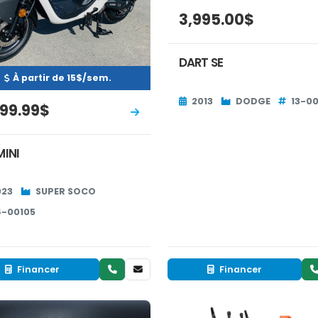
3,995.00$
DART SE
À partir de 15$/sem.
2013
DODGE
13-0
399.99$
MINI
023
SUPER SOCO
4-00105
Financer
Financer
Neuf
Neuf
INVENTAIRE
RÉSERVÉ