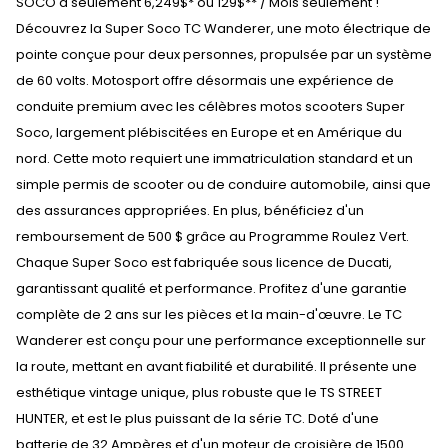
SOCO à seulement 6,249$* ou 129$** / Mois seulement !
Découvrez la Super Soco TC Wanderer, une moto électrique de
pointe conçue pour deux personnes, propulsée par un système
de 60 volts. Motosport offre désormais une expérience de
conduite premium avec les célèbres motos scooters Super
Soco, largement plébiscitées en Europe et en Amérique du
nord. Cette moto requiert une immatriculation standard et un
simple permis de scooter ou de conduire automobile, ainsi que
des assurances appropriées. En plus, bénéficiez d'un
remboursement de 500 $ grâce au Programme Roulez Vert.
Chaque Super Soco est fabriquée sous licence de Ducati,
garantissant qualité et performance. Profitez d'une garantie
complète de 2 ans sur les pièces et la main-d'œuvre. Le TC
Wanderer est conçu pour une performance exceptionnelle sur
la route, mettant en avant fiabilité et durabilité. Il présente une
esthétique vintage unique, plus robuste que le TS STREET
HUNTER, et est le plus puissant de la série TC. Doté d'une
batterie de 32 Ampères et d'un moteur de croisière de 1500