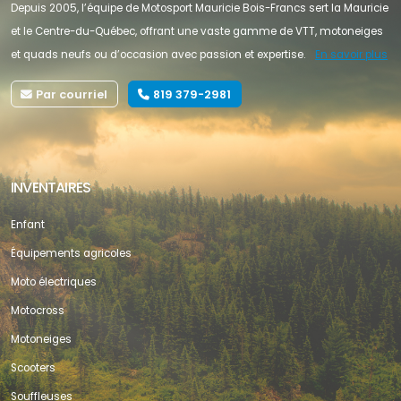
Depuis 2005, l’équipe de Motosport Mauricie Bois-Francs sert la Mauricie
et le Centre-du-Québec, offrant une vaste gamme de VTT, motoneiges
et quads neufs ou d’occasion avec passion et expertise.
En savoir plus
Par courriel
819 379-2981
INVENTAIRES
Enfant
Équipements agricoles
Moto électriques
Motocross
Motoneiges
Scooters
Souffleuses