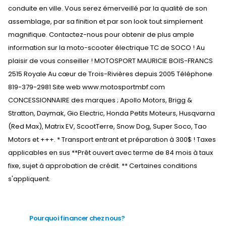
conduite en ville. Vous serez émerveillé par la qualité de son
assemblage, par sa finition et par son look tout simplement
magnifique. Contactez-nous pour obtenir de plus ample
information sur la moto-scooter électrique TC de SOCO ! Au
plaisir de vous conseiller ! MOTOSPORT MAURICIE BOIS-FRANCS
2515 Royale Au cœur de Trois-Rivières depuis 2005 Téléphone
819-379-2981 Site web www.motosportmbf.com
CONCESSIONNAIRE des marques ; Apollo Motors, Brigg &
Stratton, Daymak, Gio Electric, Honda Petits Moteurs, Husqvarna
(Red Max), Matrix EV, ScootTerre, Snow Dog, Super Soco, Tao
Motors et +++. * Transport entrant et préparation à 300$ ! Taxes
applicables en sus **Prêt ouvert avec terme de 84 mois à taux
fixe, sujet à approbation de crédit. ** Certaines conditions
s'appliquent.
Pourquoi financer chez nous?