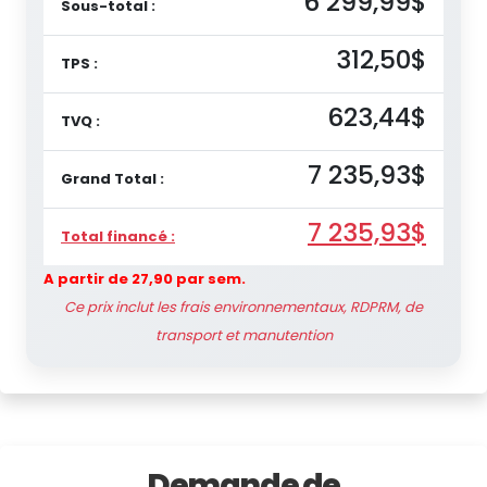
6 299,99$
Sous-total :
312,50$
TPS :
623,44$
TVQ :
7 235,93$
Grand Total :
7 235,93$
Total financé :
A partir de 27,90 par sem.
Ce prix inclut les frais environnementaux, RDPRM, de
transport et manutention
Demande de